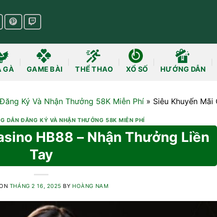
GAME BÀI
Á GÀ
THỂ THAO
XỔ SỐ
HƯỚNG DẪN
Đăng Ký Và Nhận Thưởng 58K Miễn Phí
»
Siêu Khuyến Mãi
NG DẪN ĐĂNG KÝ VÀ NHẬN THƯỞNG 58K MIỄN PHÍ
asino HB88 – Nhận Thưởng Liền
Tay
 ON
THÁNG 2 16, 2025
BY
HOÀNG NAM