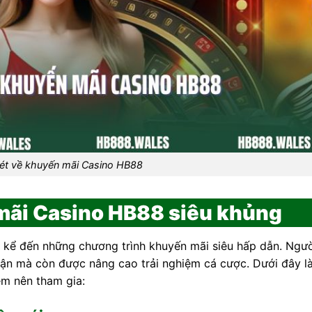
nét về khuyến mãi Casino HB88
ãi Casino HB88 siêu khủng
 kể đến những chương trình khuyến mãi siêu hấp dẫn. Ngươ
nhuận mà còn được nâng cao trải nghiệm cá cược. Dưới đây l
h em nên tham gia: