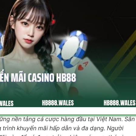
ững nền tảng cá cược hàng đầu tại Việt Nam. Sân
g trình khuyến mãi hấp dẫn và đa dạng. Người