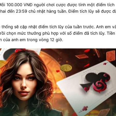
 Mỗi 100.000 VNĐ người chơi cược được tính một điểm tích
ứ hai đến 23:59 chủ nhật hàng tuần. Điểm tích lũy sẽ được đ
ệ thống sẽ cập nhật điểm tích lũy của tuần trước. Anh em v
rồi chọn mức thưởng phù hợp với số điểm đã tích lũy. Tiền
 của anh em trong vòng 12 giờ.