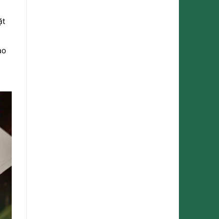
ặt
ào