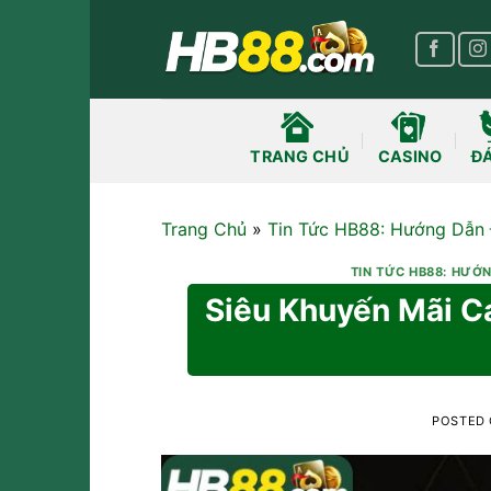
Skip
to
content
CASINO
TRANG CHỦ
Đ
Trang Chủ
»
Tin Tức HB88: Hướng Dẫn 
TIN TỨC HB88: HƯỚ
Siêu Khuyến Mãi C
POSTED