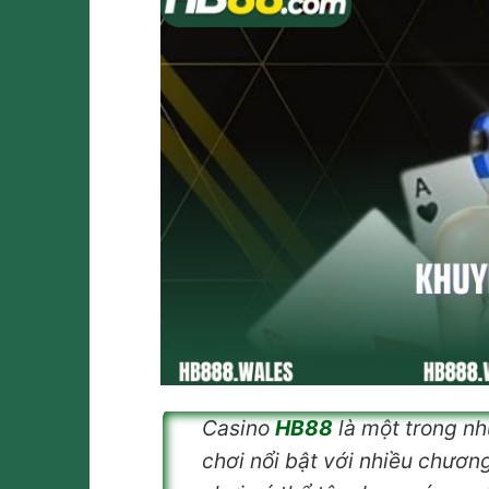
Casino
HB88
là một trong nh
chơi nổi bật với nhiều chươn